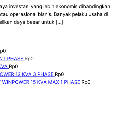
aya investasi yang lebih ekonomis dibandingkan
tau operasional bisnis. Banyak pelaku usaha di
ilkan daya besar untuk […]
p
0
A 1 PHASE
Rp
0
KVA
Rp
0
POWER 12 KVA 3 PHASE
Rp
0
T WINPOWER 15 KVA MAX 1 PHASE
Rp
0