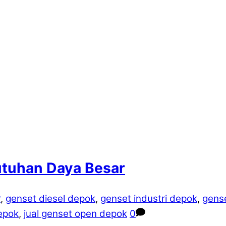
tuhan Daya Besar
r
,
genset diesel depok
,
genset industri depok
,
gens
epok
,
jual genset open depok
0