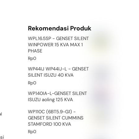
Rekomendasi Produk
WPL16.5SP - GENSET SILENT
WINPOWER 15 KVA MAX 1
PHASE
Rp
0
WP44IJ WP44IJ-L - GENSET
SILENT ISUZU 40 KVA
Rp
0
WP140IA-L-GENSET SILENT
ISUZU aoling 125 KVA
WP110C (6BT5.9-G1) -
l
GENSET SILENT CUMMINS
STAMFORD 100 KVA
Rp
0
si