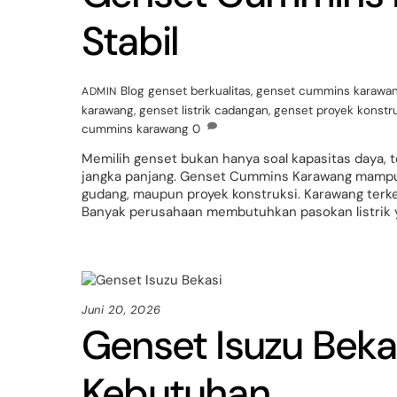
Stabil
Blog
genset berkualitas
,
genset cummins karawa
ADMIN
karawang
,
genset listrik cadangan
,
genset proyek konstr
cummins karawang
0
Memilih genset bukan hanya soal kapasitas daya, te
jangka panjang. Genset Cummins Karawang mampu b
gudang, maupun proyek konstruksi. Karawang terken
Banyak perusahaan membutuhkan pasokan listrik ya
Juni 20, 2026
Genset Isuzu Beka
Kebutuhan