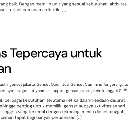
yang baik. Dengan memilih unit yang sesuai kebutuhan, aktivitas
aat terjadi pemadaman listrik. […]
ns Tepercaya untuk
an
ustri
,
genset jakarta
,
Genset Open
,
Jual Genset Cummins Tangerang
,
ju
percaya
,
jual genset yanmar
,
supplier genset jakarta
,
tehnik unggul
0
uk berbagai kebutuhan, terutama ketika dalam keadaan darurat.
sehingga penting untuk memiliki genset supaya aktivitas sehari-
l Inggris yang terkenal dengan teknologi mesin diesel tangguh,
 pilihan tepat bagi banyak perusahaan […]