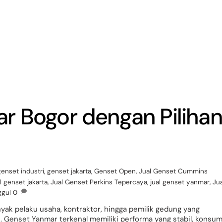
Back
To
Top
r Bogor dengan Pilihan
genset industri
,
genset jakarta
,
Genset Open
,
Jual Genset Cummins
l genset jakarta
,
Jual Genset Perkins Tepercaya
,
jual genset yanmar
,
Jua
ggul
0
yak pelaku usaha, kontraktor, hingga pemilik gedung yang
 Genset Yanmar terkenal memiliki performa yang stabil, konsum