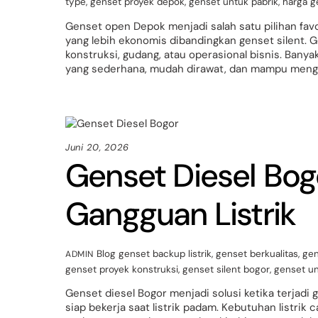
type
,
genset proyek depok
,
genset untuk pabrik
,
harga g
Genset open Depok menjadi salah satu pilihan fav
yang lebih ekonomis dibandingkan genset silent. 
konstruksi, gudang, atau operasional bisnis. Ban
yang sederhana, mudah dirawat, dan mampu mengh
Juni 20, 2026
Genset Diesel Bog
Gangguan Listrik
Blog
genset backup listrik
,
genset berkualitas
,
gen
ADMIN
genset proyek konstruksi
,
genset silent bogor
,
genset un
Genset diesel Bogor menjadi solusi ketika terjadi 
siap bekerja saat listrik padam. Kebutuhan listrik