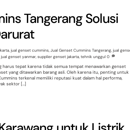
ins Tangerang Solusi
arurat
karta
,
jual genset cummins
,
Jual Genset Cummins Tangerang
,
jual gens
,
jual genset yanmar
,
supplier genset jakarta
,
tehnik unggul
0
g harus tepat karena tidak semua tempat menawarkan genset
nset yang ditawarkan barang asli. Oleh karena itu, penting untuk
Cummins terkenal memiliki reputasi kuat dalam hal performa,
yak sektor […]
arawang untuk Listrik