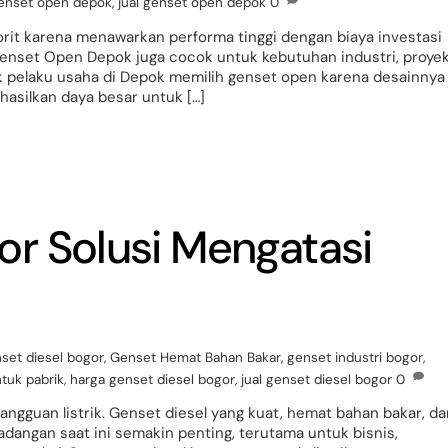
enset open depok
,
jual genset open depok
0
orit karena menawarkan performa tinggi dengan biaya investasi
Genset Open Depok juga cocok untuk kebutuhan industri, proye
yak pelaku usaha di Depok memilih genset open karena desainnya
asilkan daya besar untuk […]
or Solusi Mengatasi
set diesel bogor
,
Genset Hemat Bahan Bakar
,
genset industri bogor
,
tuk pabrik
,
harga genset diesel bogor
,
jual genset diesel bogor
0
gangguan listrik. Genset diesel yang kuat, hemat bahan bakar, da
 cadangan saat ini semakin penting, terutama untuk bisnis,