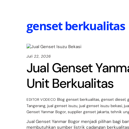
Skip
to
content
genset berkualitas
Juli 22, 2026
Jual Genset Yanma
Unit Berkualitas
Blog
genset berkualitas
,
genset diesel
,
EDITOR VODECO
Tangerang
,
jual genset isuzu
,
jual genset isuzu bekasi
,
jua
Genset Yanmar Bogor
,
supplier genset jakarta
,
tehnik un
Jual Genset Yanmar Bogor menjadi pilihan bagi ban
membutuhkan sumber listrik cadangan berkualitas.