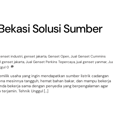
 Bekasi Solusi Sumber
genset industri
,
genset jakarta
,
Genset Open
,
Jual Genset Cummins
l genset jakarta
,
Jual Genset Perkins Tepercaya
,
jual genset yanmar
,
Jua
ggul
0
pemilik usaha yang ingin mendapatkan sumber listrik cadangan
arena mesinnya tangguh, hemat bahan bakar, dan mampu bekerja
 Anda bekerja sama dengan penyedia yang berpengalaman agar
 terjamin. Tehnik Unggul […]