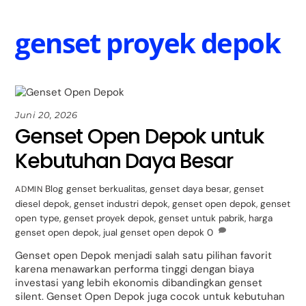
Skip
Back
to
To
genset proyek depok
content
Top
Juni 20, 2026
Genset Open Depok untuk
Kebutuhan Daya Besar
Blog
genset berkualitas
,
genset daya besar
,
genset
ADMIN
diesel depok
,
genset industri depok
,
genset open depok
,
genset
open type
,
genset proyek depok
,
genset untuk pabrik
,
harga
genset open depok
,
jual genset open depok
0
Genset open Depok menjadi salah satu pilihan favorit
karena menawarkan performa tinggi dengan biaya
investasi yang lebih ekonomis dibandingkan genset
silent. Genset Open Depok juga cocok untuk kebutuhan