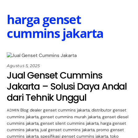
Skip
Back
to
To
harga genset
content
Top
cummins jakarta
Agustus 5, 2025
Jual Genset Cummins
Jakarta – Solusi Daya Andal
dari Tehnik Unggul
Blog
dealer genset cummins jakarta
,
distributor genset
ADMIN
cummins jakarta
,
genset cummins murah jakarta
,
genset diesel
cummins jakarta
,
genset silent cummins jakarta
,
harga genset
cummins jakarta
,
jual genset cummins jakarta
,
promo genset
cummins jakarta
,
spesifikasi genset cummins jakarta
,
toko