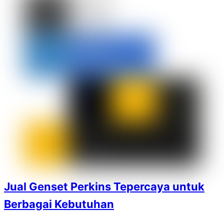
Jual Genset Perkins Tepercaya untuk
Berbagai Kebutuhan