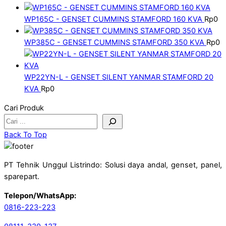
WP165C - GENSET CUMMINS STAMFORD 160 KVA
Rp
0
WP385C - GENSET CUMMINS STAMFORD 350 KVA
Rp
0
WP22YN-L - GENSET SILENT YANMAR STAMFORD 20
KVA
Rp
0
Cari Produk
Back To Top
PT Tehnik Unggul Listrindo: Solusi daya andal, genset, panel,
sparepart.
Telepon/WhatsApp:
0816-223-223