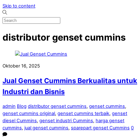
Skip to content
distributor genset cummins
Oktober 16, 2025
Jual Genset Cummins Berkualitas untuk
Industri dan Bisnis
admin
Blog
distributor genset cummins
,
genset cummins
,
genset cummins original
,
genset cummins terbaik
,
genset
diesel Cummins
,
genset industri Cummins
,
harga genset
cummins
,
jual genset cummins
,
sparepart genset Cummins
0