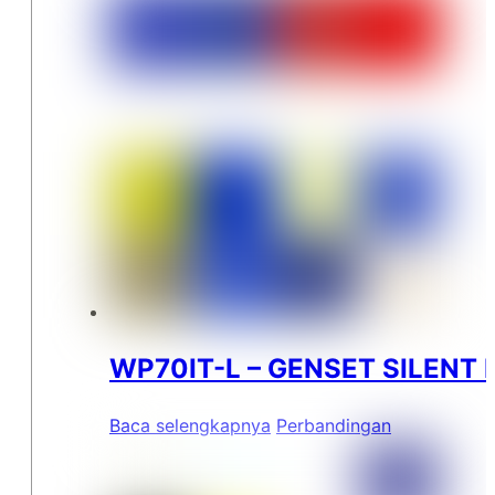
WP70IT-L – GENSET SILENT I
Baca selengkapnya
Perbandingan