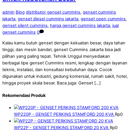
admin
Blog
distributor genset cummins
,
genset cummins
jakarta
,
genset diesel cummins jakarta
,
genset open cummins
,
genset silent cummins
,
harga genset cummins jakarta
,
jual
genset cummins
0
Kalau kamu butuh genset dengan kekuatan besar, daya tahan
tinggi, dan mesin bandel, genset Cummins Jakarta bisa jadi
pilihan yang paling tepat. Tehnik Unggul menyediakan
berbagai tipe genset Cummins resmi, lengkap dengan layanan
teknis, instalasi, dan konsultasi kebutuhan daya. Cocok
digunakan untuk industri, gedung komersial, rumah sakit, hotel,
hingga proyek skala besar. Baca juga: Genset […]
Rekomendasi Produk
WP220P - GENSET PERKINS STAMFORD 200 KVA
Rp
0
WP22P - GENSET PERKINS STAMFORD 20 KVA
Rp
0