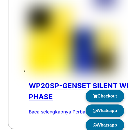
WP20SP-GENSET SILENT WI
PHASE
Checkout
Whatsapp
Baca selengkapnya
Perbandingan
Whatsapp