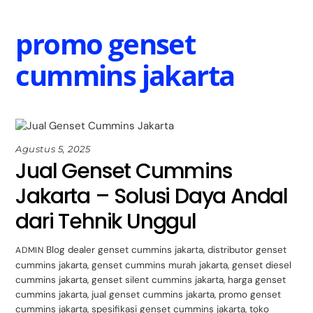
Skip
Back
to
To
promo genset
content
Top
cummins jakarta
Agustus 5, 2025
Jual Genset Cummins
Jakarta – Solusi Daya Andal
dari Tehnik Unggul
Blog
dealer genset cummins jakarta
,
distributor genset
ADMIN
cummins jakarta
,
genset cummins murah jakarta
,
genset diesel
cummins jakarta
,
genset silent cummins jakarta
,
harga genset
cummins jakarta
,
jual genset cummins jakarta
,
promo genset
cummins jakarta
,
spesifikasi genset cummins jakarta
,
toko