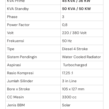
KVA Prime
45 KVA / 36 KW
KVA Standby
50 KVA / 50 KW
Phase
3
Power Factor
0,8
Volt
220 / 380 Volt
Frekuensi
50 Hz
Tipe
Diesel 4 Stroke
Sistem Pendingin
Water Cooled Radiator
Aspirasi
Turbocharged
Rasio Kompresi
17,25 :1
Jumlah Silinder
3 in Line
Bore x Stroke
105 x 127 mm
CC Mesin
3300 cc
Jenis BBM
Solar