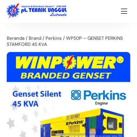
Skip
Back
to
To
Men
content
Top
Beranda
/
Brand
/
Perkins
/ WP50P – GENSET PERKINS
STAMFORD 45 KVA