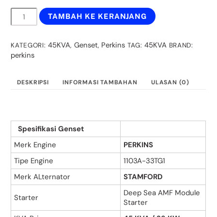
Kuantitas
TAMBAH KE KERANJANG
WP50P
-
GENSET
45KVA
Genset
Perkins
45KVA
KATEGORI:
,
,
TAG:
BRAND:
PERKINS
perkins
STAMFORD
45
KVA
DESKRIPSI
INFORMASI TAMBAHAN
ULASAN (0)
Spesifikasi Genset
Merk Engine
PERKINS
Tipe Engine
1103A-33TG1
Merk ALternator
STAMFORD
Deep Sea AMF Module
Starter
Starter