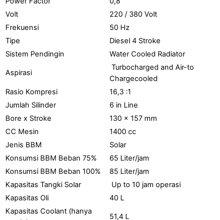
Power Factor
0,8
Volt
220 / 380 Volt
Frekuensi
50 Hz
Tipe
Diesel 4 Stroke
Sistem Pendingin
Water Cooled Radiator
Turbocharged and Air-to
Aspirasi
Chargecooled
Rasio Kompresi
16,3 :1
Jumlah Silinder
6 in Line
Bore x Stroke
130 x 157 mm
CC Mesin
1400 cc
Jenis BBM
Solar
Konsumsi BBM Beban 75%
65 Liter/jam
Konsumsi BBM Beban 100%
85 Liter/jam
Kapasitas Tangki Solar
Up to 10 jam operasi
Kapasitas Oli
40 L
Kapasitas Coolant (hanya
51,4 L