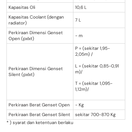
Kapasitas Oli
10,6 L
Kapasitas Coolant (dengan
7 L
radiator)
Perkiraan Dimensi Genset
- m
Open (pxlxt)
P = (sekitar 1,95-
2,05m) /
L = (sekitar 0,85-0,91
Perkiraan Dimensi Genset
m)/
Silent (pxlxt)
T = (sekitar 1,095-
1,12m)/
Perkiraan Berat Genset Open
- Kg
Perkiraan Berat Genset Silent
sekitar 700-870 Kg
* ) syarat dan ketentuan berlaku