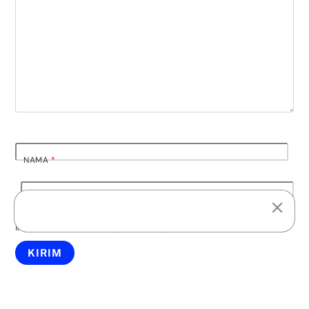
NAMA
*
EMAIL
*
Simpan nama, email, dan situs web saya pada peramban
ini untuk komentar saya berikutnya.