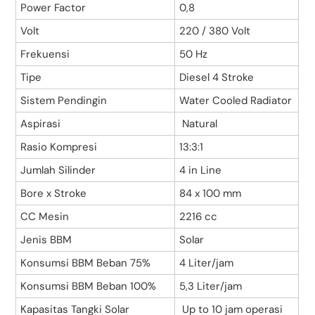
Power Factor
0,8
Volt
220 / 380 Volt
Frekuensi
50 Hz
Tipe
Diesel 4 Stroke
Sistem Pendingin
Water Cooled Radiator
Aspirasi
Natural
Rasio Kompresi
13:3:1
Jumlah Silinder
4 in Line
Bore x Stroke
84 x 100 mm
CC Mesin
2216 cc
Jenis BBM
Solar
Konsumsi BBM Beban 75%
4 Liter/jam
Konsumsi BBM Beban 100%
5,3 Liter/jam
Kapasitas Tangki Solar
Up to 10 jam operasi