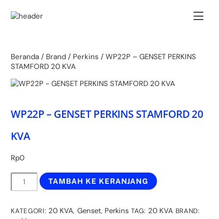
Skip
Back
to
Men
To
content
Top
Beranda
/
Brand
/
Perkins
/ WP22P – GENSET PERKINS
STAMFORD 20 KVA
WP22P – GENSET PERKINS STAMFORD 20
KVA
Rp
0
Kuantitas
TAMBAH KE KERANJANG
WP22P
-
GENSET
20 KVA
Genset
Perkins
20 KVA
KATEGORI:
,
,
TAG:
BRAND:
PERKINS