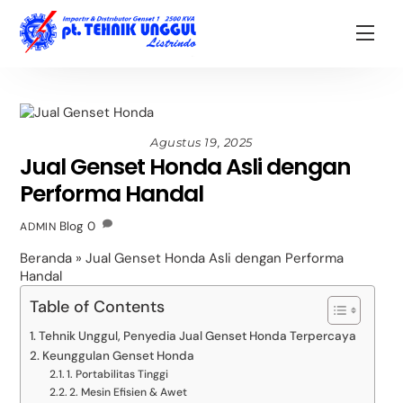
Skip
Back
to
To
Men
content
Top
Agustus 19, 2025
Jual Genset Honda Asli dengan
Performa Handal
Blog
0
ADMIN
Beranda
»
Jual Genset Honda Asli dengan Performa
Handal
Table of Contents
Tehnik Unggul, Penyedia Jual Genset Honda Terpercaya
Keunggulan Genset Honda
1. Portabilitas Tinggi
2. Mesin Efisien & Awet