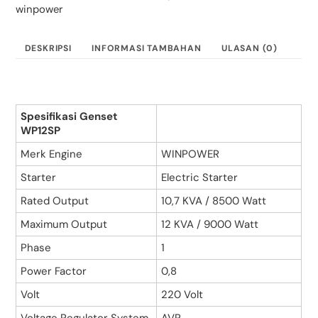
SILENT
winpower
WINPOWER
12
KVA
DESKRIPSI
INFORMASI TAMBAHAN
ULASAN (0)
1
PHASE
Spesifikasi Genset
WP12SP
Merk Engine
WINPOWER
Starter
Electric Starter
Rated Output
10,7 KVA / 8500 Watt
Maximum Output
12 KVA / 9000 Watt
Phase
1
Power Factor
0,8
Volt
220 Volt