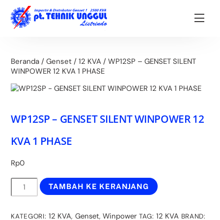
Skip
Back
to
To
Men
content
Top
Beranda
/
Genset
/
12 KVA
/ WP12SP – GENSET SILENT
WINPOWER 12 KVA 1 PHASE
WP12SP – GENSET SILENT WINPOWER 12
KVA 1 PHASE
Rp
0
Kuantitas
TAMBAH KE KERANJANG
WP12SP
-
GENSET
12 KVA
Genset
Winpower
12 KVA
KATEGORI:
,
,
TAG:
BRAND: