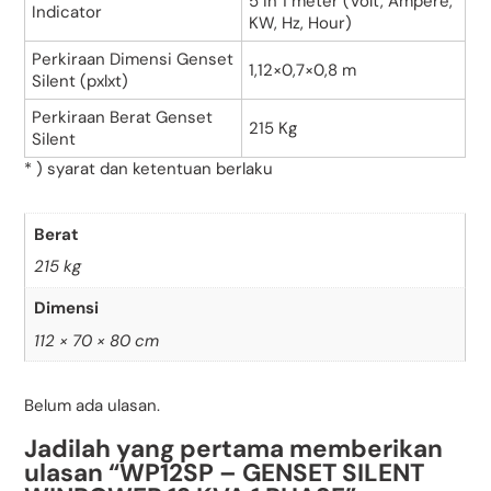
5 in 1 meter (Volt, Ampere,
Indicator
KW, Hz, Hour)
Perkiraan Dimensi Genset
1,12×0,7×0,8 m
Silent (pxlxt)
Perkiraan Berat Genset
215 Kg
Silent
* ) syarat dan ketentuan berlaku
Berat
215 kg
Dimensi
112 × 70 × 80 cm
Belum ada ulasan.
Jadilah yang pertama memberikan
ulasan “WP12SP – GENSET SILENT