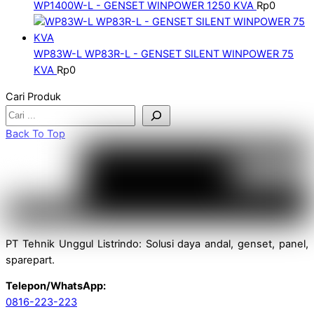
WP1400W-L - GENSET WINPOWER 1250 KVA
Rp
0
WP83W-L WP83R-L - GENSET SILENT WINPOWER 75
KVA
Rp
0
Cari Produk
Back To Top
PT Tehnik Unggul Listrindo: Solusi daya andal, genset, panel,
sparepart.
Telepon/WhatsApp:
0816-223-223