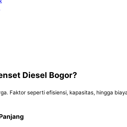
k
i
nset Diesel Bogor?
a. Faktor seperti efisiensi, kapasitas, hingga biay
Panjang