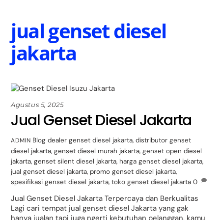
Skip
Back
to
To
jual genset diesel
content
Top
jakarta
Agustus 5, 2025
Jual Genset Diesel Jakarta
Blog
dealer genset diesel jakarta
,
distributor genset
ADMIN
diesel jakarta
,
genset diesel murah jakarta
,
genset open diesel
jakarta
,
genset silent diesel jakarta
,
harga genset diesel jakarta
,
jual genset diesel jakarta
,
promo genset diesel jakarta
,
spesifikasi genset diesel jakarta
,
toko genset diesel jakarta
0
Jual Genset Diesel Jakarta Terpercaya dan Berkualitas
Lagi cari tempat jual genset diesel Jakarta yang gak
hanya jualan tapi juga ngerti kebutuhan pelanggan, kamu