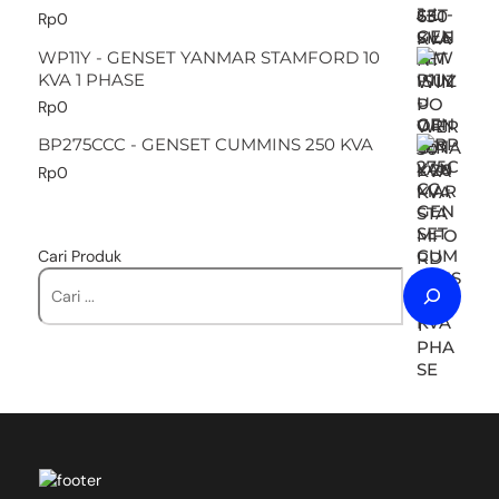
Rp
0
WP11Y - GENSET YANMAR STAMFORD 10
KVA 1 PHASE
Rp
0
BP275CCC - GENSET CUMMINS 250 KVA
Rp
0
Cari Produk