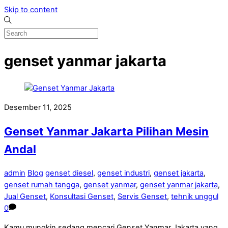
Skip to content
genset yanmar jakarta
Desember 11, 2025
Genset Yanmar Jakarta Pilihan Mesin
Andal
admin
Blog
genset diesel
,
genset industri
,
genset jakarta
,
genset rumah tangga
,
genset yanmar
,
genset yanmar jakarta
,
Jual Genset
,
Konsultasi Genset
,
Servis Genset
,
tehnik unggul
0
Kamu mungkin sedang mencari Genset Yanmar Jakarta yang