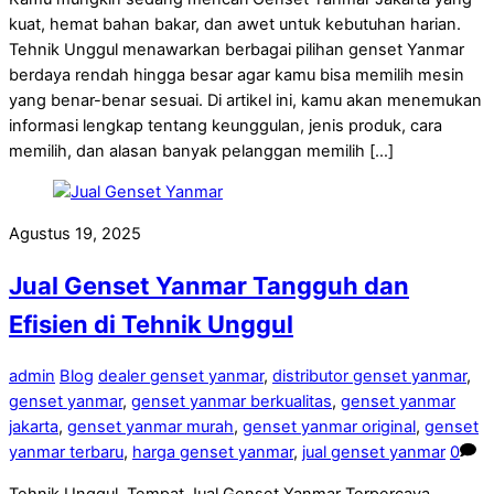
kuat, hemat bahan bakar, dan awet untuk kebutuhan harian.
Tehnik Unggul menawarkan berbagai pilihan genset Yanmar
berdaya rendah hingga besar agar kamu bisa memilih mesin
yang benar-benar sesuai. Di artikel ini, kamu akan menemukan
informasi lengkap tentang keunggulan, jenis produk, cara
memilih, dan alasan banyak pelanggan memilih […]
Agustus 19, 2025
Jual Genset Yanmar Tangguh dan
Efisien di Tehnik Unggul
admin
Blog
dealer genset yanmar
,
distributor genset yanmar
,
genset yanmar
,
genset yanmar berkualitas
,
genset yanmar
jakarta
,
genset yanmar murah
,
genset yanmar original
,
genset
yanmar terbaru
,
harga genset yanmar
,
jual genset yanmar
0
Tehnik Unggul, Tempat Jual Genset Yanmar Terpercaya