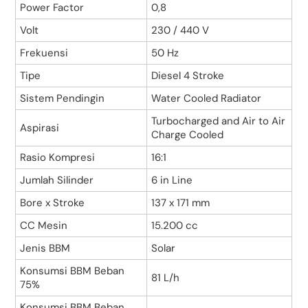
Power Factor
0,8
Volt
230 / 440 V
Frekuensi
50 Hz
Tipe
Diesel 4 Stroke
Sistem Pendingin
Water Cooled Radiator
Turbocharged and Air to Air
Aspirasi
Charge Cooled
Rasio Kompresi
16:1
Jumlah Silinder
6 in Line
Bore x Stroke
137 x 171 mm
CC Mesin
15.200 cc
Jenis BBM
Solar
Konsumsi BBM Beban
81 L/h
75%
Konsumsi BBM Beban