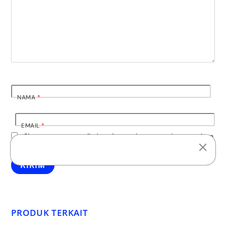
NAMA
*
EMAIL
*
Simpan nama, email, dan situs web saya pada peramban
ini untuk komentar saya berikutnya.
PRODUK TERKAIT