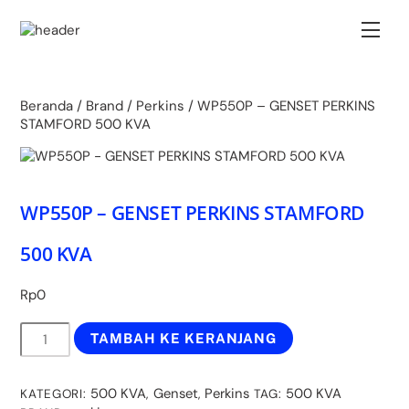
Skip
Back
to
Men
To
content
Top
Beranda
/
Brand
/
Perkins
/ WP550P – GENSET PERKINS
STAMFORD 500 KVA
WP550P – GENSET PERKINS STAMFORD
500 KVA
Rp
0
Kuantitas
TAMBAH KE KERANJANG
WP550P
-
GENSET
500 KVA
Genset
Perkins
500 KVA
KATEGORI:
,
,
TAG:
PERKINS