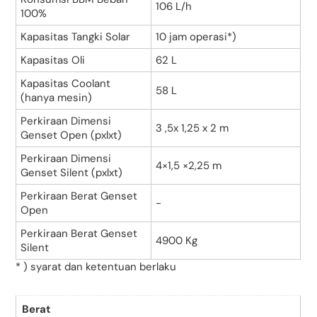
106 L/h
100%
Kapasitas Tangki Solar
10 jam operasi*)
Kapasitas Oli
62 L
Kapasitas Coolant
58 L
(hanya mesin)
Perkiraan Dimensi
3 ,5x 1,25 x 2 m
Genset Open (pxlxt)
Perkiraan Dimensi
4×1,5 ×2,25 m
Genset Silent (pxlxt)
Perkiraan Berat Genset
-
Open
Perkiraan Berat Genset
4900 Kg
Silent
* ) syarat dan ketentuan berlaku
Berat