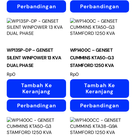
Perbandingan
Perbandingan
WP13SP-DP – GENSET
WP1400C – GENSET
SILENT WINPOWER 13 KVA
CUMMINS KTA50-G3
DUAL PHASE
STAMFORD 1250 KVA
Rp
0
Rp
0
Tambah Ke
Tambah Ke
Keranjang
Keranjang
Perbandingan
Perbandingan