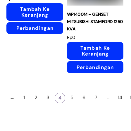
Tambah Ke
WP1400M – GENSET
Keranjang
MITSUBISHI STAMFORD 1250
Perbandingan
KVA
Rp
0
Tambah Ke
Keranjang
Perbandingan
←
1
2
3
5
6
7
…
14
4