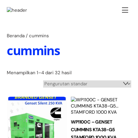
Skip
Back
to
Men
To
content
Top
Beranda
/ cummins
cummins
Menampilkan 1–4 dari 32 hasil
WP1100C – GENSET
CUMMINS KTA38-G5
STAMFORD 1000 KVA