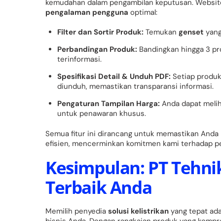
kemudahan dalam pengambilan keputusan. Website 
pengalaman pengguna
optimal:
Filter dan Sortir Produk:
Temukan
genset
yang
Perbandingan Produk:
Bandingkan hingga 3 p
terinformasi.
Spesifikasi Detail & Unduh PDF:
Setiap produk 
diunduh, memastikan transparansi informasi.
Pengaturan Tampilan Harga:
Anda dapat melih
untuk penawaran khusus.
Semua fitur ini dirancang untuk memastikan And
efisien, mencerminkan komitmen kami terhadap pe
Kesimpulan: PT Tehnik
Terbaik Anda
Memilih penyedia
solusi kelistrikan
yang tepat ada
bisnis Anda. Dengan rangkaian produk yang komprehe