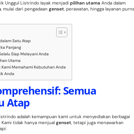
ik Unggul Listrindo layak menjadi
pilihan utama
Anda dalam
n
, mulai dari pengadaan
genset
, perawatan, hingga layanan purn
 dalam Satu Atap
ngka Panjang
Selalu Siap Melayani Anda
lihan Utama
ik: Kami Memahami Kebutuhan Anda
aik Anda
 Komprehensif: Semua
u Atap
 Listrindo adalah kemampuan kami untuk menyediakan berbagai
. Kami tidak hanya menjual
genset
, tetapi juga menawarkan
pi: