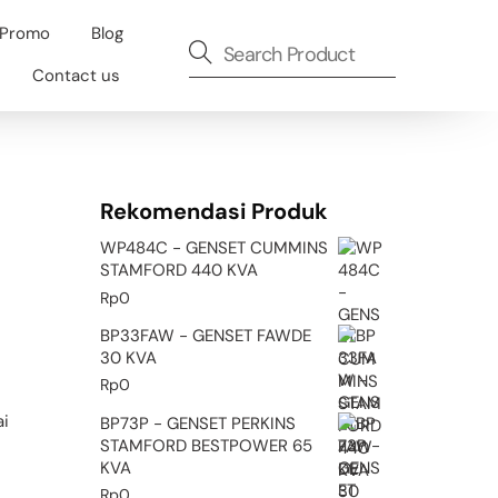
 Promo
Blog
Contact us
Rekomendasi Produk
WP484C - GENSET CUMMINS
STAMFORD 440 KVA
Rp
0
BP33FAW - GENSET FAWDE
30 KVA
Rp
0
ai
BP73P - GENSET PERKINS
STAMFORD BESTPOWER 65
KVA
Rp
0