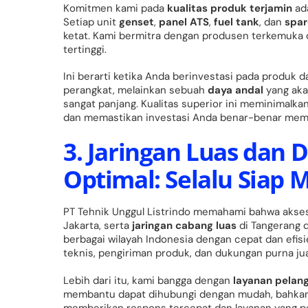
Komitmen kami pada
kualitas produk terjamin
ada
Setiap unit
genset
,
panel ATS
,
fuel tank
, dan
spar
ketat. Kami bermitra dengan produsen terkemuka
tertinggi.
Ini berarti ketika Anda berinvestasi pada produk 
perangkat, melainkan sebuah
daya andal
yang aka
sangat panjang. Kualitas superior ini meminimalka
dan memastikan investasi Anda benar-benar membe
3. Jaringan Luas dan
Optimal: Selalu Siap 
PT Tehnik Unggul Listrindo memahami bahwa aksesi
Jakarta, serta
jaringan cabang luas
di Tangerang 
berbagai wilayah Indonesia dengan cepat dan efi
teknis, pengiriman produk, dan dukungan purna jua
Lebih dari itu, kami bangga dengan
layanan pelan
membantu dapat dihubungi dengan mudah, bahkan 
memberikan respons tercepat dan layanan yang pe