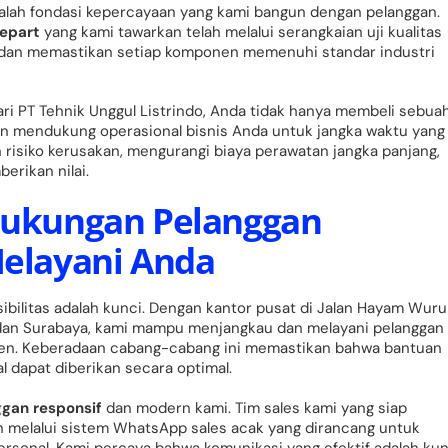
lah fondasi kepercayaan yang kami bangun dengan pelanggan.
epart
yang kami tawarkan telah melalui serangkaian uji kualitas
 dan memastikan setiap komponen memenuhi standar industri
dari PT Tehnik Unggul Listrindo, Anda tidak hanya membeli sebua
n mendukung operasional bisnis Anda untuk jangka waktu yang
n risiko kerusakan, mengurangi biaya perawatan jangka panjang,
rikan nilai.
 Dukungan Pelanggan
Melayani Anda
bilitas adalah kunci. Dengan kantor pusat di Jalan Hayam Wuru
dan Surabaya, kami mampu menjangkau dan melayani pelanggan 
sien. Keberadaan cabang-cabang ini memastikan bahwa bantuan
l dapat diberikan secara optimal.
ggan responsif
dan modern kami. Tim sales kami yang siap
melalui sistem WhatsApp sales acak yang dirancang untuk
rsonal. Kami percaya bahwa komunikasi yang efektif adalah kun