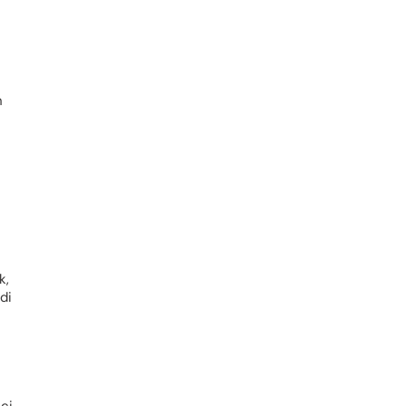
h
k,
di
ci