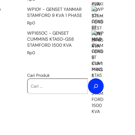
a
WP10Y - GENSET YANMAR
STAMFORD 9 KVA 1 PHASE
Rp
0
WP1650C - GENSET
CUMMINS KTA50-GS8
STAMFORD 1500 KVA
Rp
0
Cari Produk