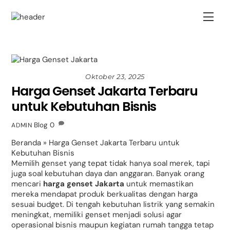
Skip
Back
to
Men
To
content
Top
Oktober 23, 2025
Harga Genset Jakarta Terbaru
untuk Kebutuhan Bisnis
Blog
0
ADMIN
Beranda
»
Harga Genset Jakarta Terbaru untuk
Kebutuhan Bisnis
Memilih genset yang tepat tidak hanya soal merek, tapi
juga soal kebutuhan daya dan anggaran. Banyak orang
mencari
harga genset Jakarta
untuk memastikan
mereka mendapat produk berkualitas dengan harga
sesuai budget. Di tengah kebutuhan listrik yang semakin
meningkat, memiliki genset menjadi solusi agar
operasional bisnis maupun kegiatan rumah tangga tetap