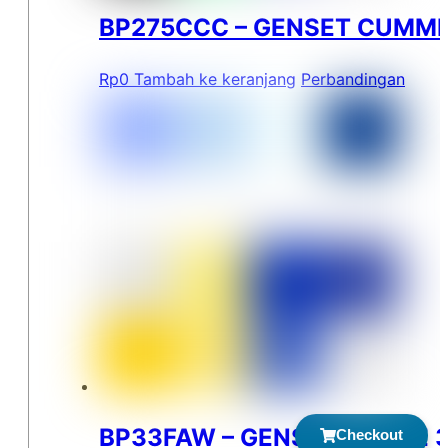
BP275CCC – GENSET CUMMI
Rp
0
Tambah ke keranjang
Perbandingan
BP33FAW – GENSET FAWDE 
Checkout