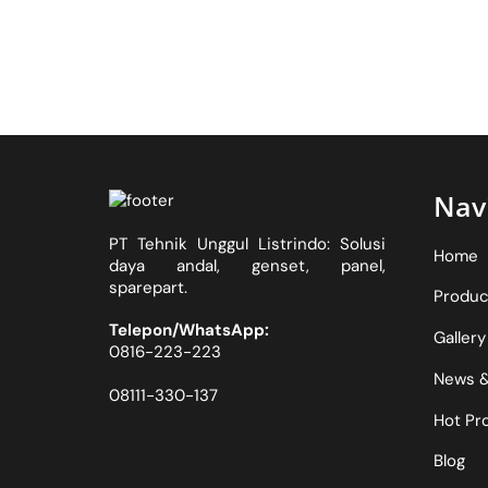
Nav
PT Tehnik Unggul Listrindo: Solusi
Home
daya andal, genset, panel,
sparepart.
Produc
Telepon/WhatsApp:
Gallery
0816-223-223
News &
08111-330-137
Hot P
Blog