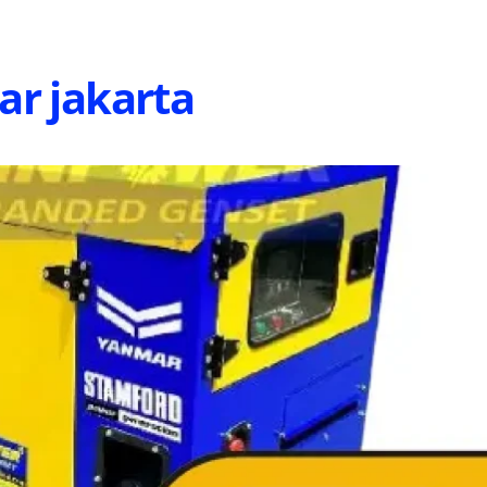
Back
To
Top
ar jakarta