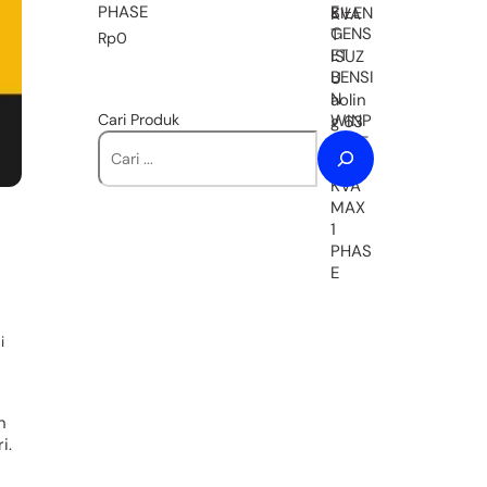
PHASE
Rp
0
Cari Produk
i
n
i.