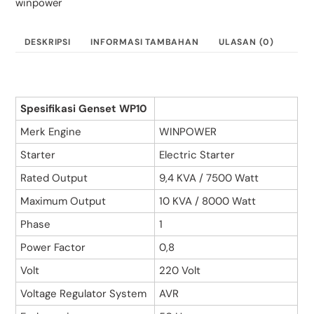
winpower
WINPOWER
10
KVA
DESKRIPSI
INFORMASI TAMBAHAN
ULASAN (0)
1
PHASE
Spesifikasi Genset WP10
Merk Engine
WINPOWER
Starter
Electric Starter
Rated Output
9,4 KVA / 7500 Watt
Maximum Output
10 KVA / 8000 Watt
Phase
1
Power Factor
0,8
Volt
220 Volt
Voltage Regulator System
AVR