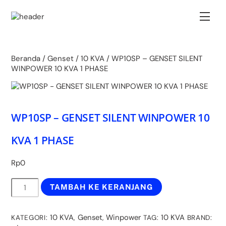
Skip
Back
to
Men
To
content
Top
Beranda
/
Genset
/
10 KVA
/ WP10SP – GENSET SILENT
WINPOWER 10 KVA 1 PHASE
WP10SP – GENSET SILENT WINPOWER 10
KVA 1 PHASE
Rp
0
Kuantitas
TAMBAH KE KERANJANG
WP10SP
-
GENSET
10 KVA
Genset
Winpower
10 KVA
KATEGORI:
,
,
TAG:
BRAND:
SILENT