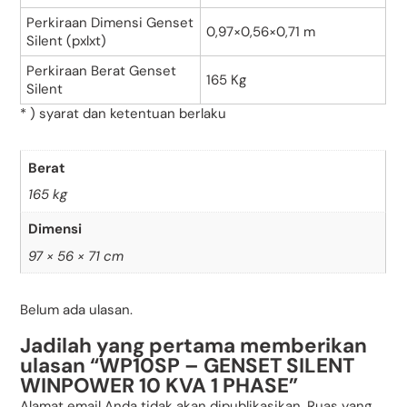
Perkiraan Dimensi Genset
0,97×0,56×0,71 m
Silent (pxlxt)
Perkiraan Berat Genset
165 Kg
Silent
* ) syarat dan ketentuan berlaku
Berat
165 kg
Dimensi
97 × 56 × 71 cm
Belum ada ulasan.
Jadilah yang pertama memberikan
ulasan “WP10SP – GENSET SILENT
WINPOWER 10 KVA 1 PHASE”
Alamat email Anda tidak akan dipublikasikan.
Ruas yang