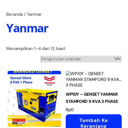
Skip
Back
to
To
content
Beranda
/ Yanmar
Top
Yanmar
Menampilkan 1–4 dari 12 hasil
WP10Y – GENSET YANMAR
STAMFORD 9 KVA 3 PHASE
Rp
0
Tambah Ke
Keranjang