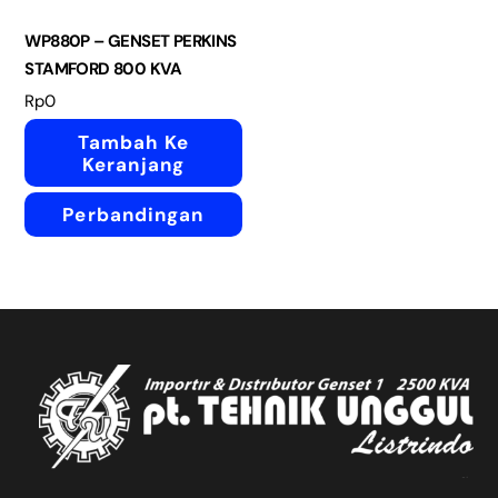
WP880P – GENSET PERKINS
STAMFORD 800 KVA
Rp
0
Tambah Ke
Keranjang
Perbandingan