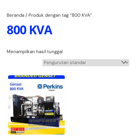
Skip
Back
to
To
content
Beranda
/ Produk dengan tag “800 KVA”
Top
800 KVA
Menampilkan hasil tunggal