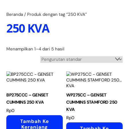
Skip
Back
to
To
content
Beranda
/ Produk dengan tag “250 KVA”
Top
250 KVA
Menampilkan 1–4 dari 5 hasil
BP275CCC – GENSET
WP275CC – GENSET
CUMMINS 250 KVA
CUMMINS STAMFORD 250
KVA
Rp
0
Rp
0
Tambah Ke
Keranjang
Tambah Ke