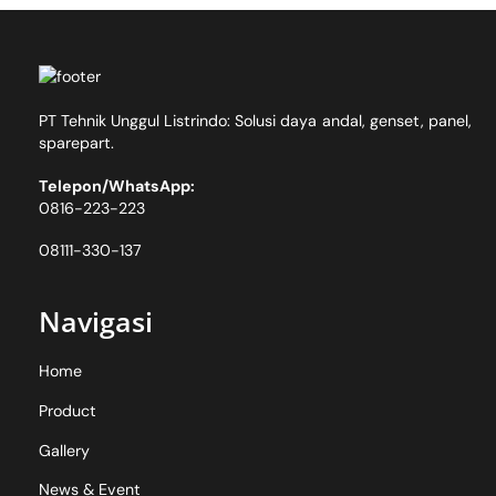
Skip
Back
to
To
content
Top
PT Tehnik Unggul Listrindo: Solusi daya andal, genset, panel,
sparepart.
Telepon/WhatsApp:
0816-223-223
08111-330-137
Navigasi
Home
Product
Gallery
News & Event