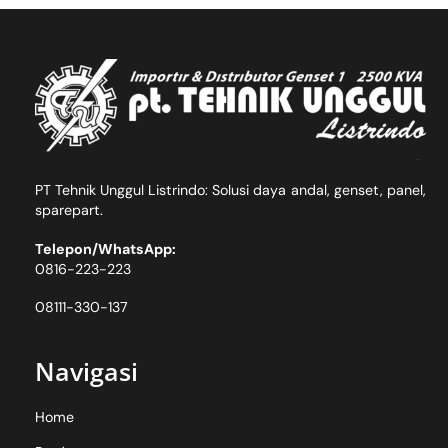
Skip
Back
to
To
content
Top
PT Tehnik Unggul Listrindo: Solusi daya andal, genset, panel,
sparepart.
Telepon/WhatsApp:
0816-223-223
08111-330-137
Navigasi
Home