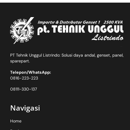
Skip
Back
to
To
content
Top
PT Tehnik Unggul Listrindo: Solusi daya andal, genset, panel,
sparepart.
Telepon/WhatsApp:
0816-223-223
08111-330-137
Navigasi
Home